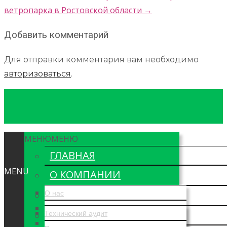
ветропарка в Ростовской области
→
Добавить комментарий
Для отправки комментария вам необходимо
авторизоваться
.
МЕНЮ
МЕНЮ
ГЛАВНАЯ
MENU
О КОМПАНИИ
УСЛУГИ
О нас
Лицензии и сертификаты
РЕАЛИЗОВАННЫЕ ПРОЕКТЫ
Технический аудит
Структура компании