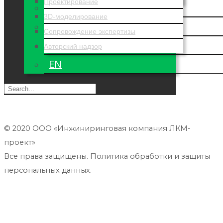
Проектирование
НАШИ КЛИЕНТЫ
3D-моделирование
ОТЗЫВЫ
Сопровождение экспертизы
КОНТАКТЫ
Авторский надзор
EN
© 2020 ООО «Инжиниринговая компания ЛКМ-
проект»
Все права защищены. Политика обработки и защиты
персональных данных.