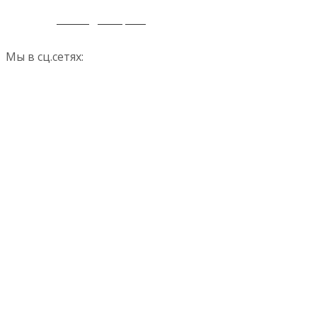
office@lkmp.ru
Мы в сц.сетях: