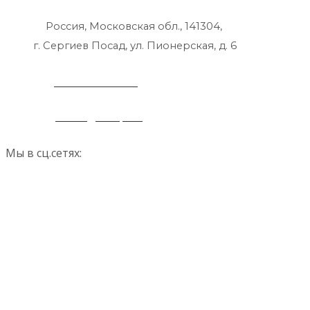
Россия, Московская обл., 141304,
г. Сергиев Посад, ул. Пионерская, д. 6
+7 495 212 14 61
office@lkmp.ru
Мы в сц.сетях: